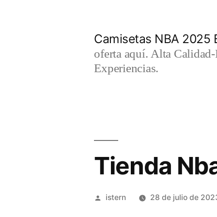
Saltar
al
Camisetas NBA 2025 
contenido
oferta aquí. Alta Calidad
Experiencias.
Tienda Nba
Publicado
istern
28 de julio de 202
por