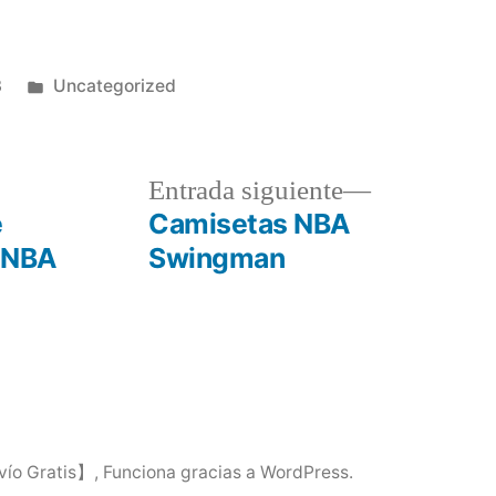
Publicado
3
Uncategorized
en
a
Entrada
Entrada siguiente
r:
siguiente:
e
Camisetas NBA
s NBA
Swingman
vío Gratis】
,
Funciona gracias a WordPress.