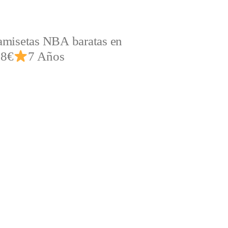
amisetas NBA baratas en
,8€
7 Años