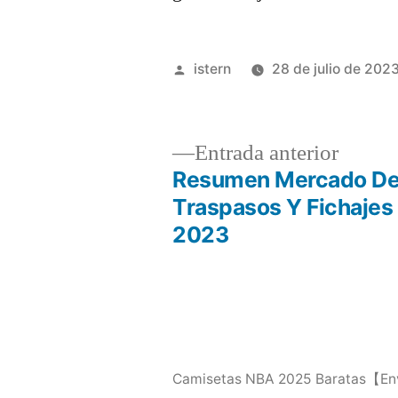
Publicado
istern
28 de julio de 202
por
Entrad
Entrada anterior
anterio
Resumen Mercado D
Navegación
Traspasos Y Fichaje
2023
de
entradas
Camisetas NBA 2025 Baratas【En