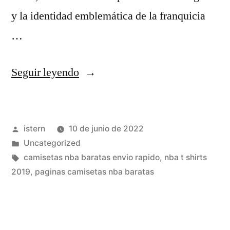
y la identidad emblemática de la franquicia
…
«Camisetas
Seguir leyendo
NBA
2022/2022
Publicado
istern
10 de junio de 2022
Baratas
por
Publicado
Uncategorized
–
en
Etiquetas:
camisetas nba baratas envio rapido
,
nba t shirts
Camisetas
2019
,
paginas camisetas nba baratas
De
La