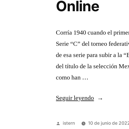
Online
Corría 1940 cuando el primer
Serie “C” del torneo federati
de esa serie para subir a la
del título de la selección M
como han …
«Las
Seguir leyendo
6
Mejores
Publicado
istern
10 de junio de 202