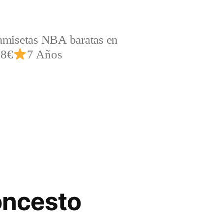
amisetas NBA baratas en
,8€
7 Años
oncesto