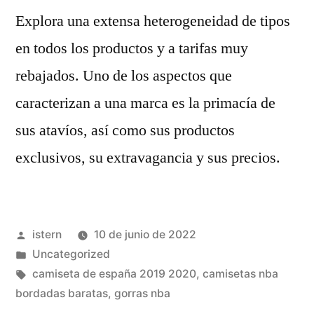
Explora una extensa heterogeneidad de tipos
en todos los productos y a tarifas muy
rebajados. Uno de los aspectos que
caracterizan a una marca es la primacía de
sus atavíos, así como sus productos
exclusivos, su extravagancia y sus precios.
Publicado
istern
10 de junio de 2022
por
Publicado
Uncategorized
en
Etiquetas:
camiseta de españa 2019 2020
,
camisetas nba
bordadas baratas
,
gorras nba