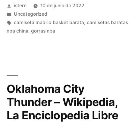
Publicado
istern
10 de junio de 2022
por
Publicado
Uncategorized
en
Etiquetas:
camiseta madrid basket barata
,
camisetas baratas
nba china
,
gorras nba
Oklahoma City
Thunder – Wikipedia,
La Enciclopedia Libre