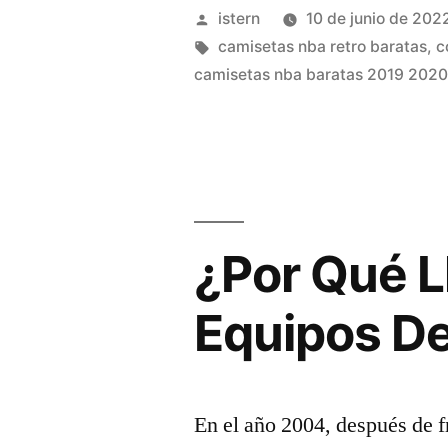
Wikipedia,
Publicado
istern
10 de junio de 202
La
por
Etiquetas:
camisetas nba retro baratas
,
c
camisetas nba baratas 2019 202
Enciclopedia
Libre»
¿Por Qué L
Equipos D
En el año 2004, después de f