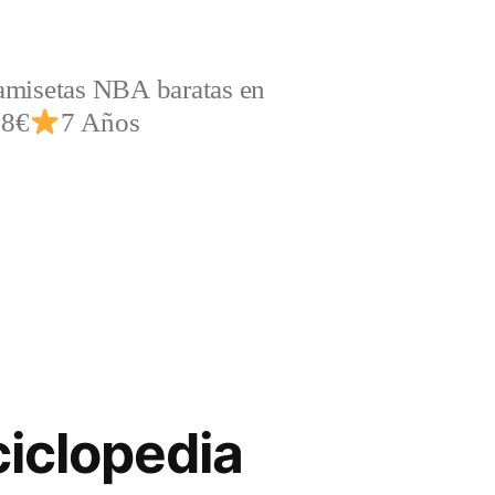
amisetas NBA baratas en
,8€
7 Años
ciclopedia