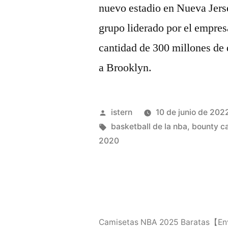
nuevo estadio en Nueva Jers
grupo liderado por el empres
cantidad de 300 millones de 
a Brooklyn.
Publicado
istern
10 de junio de 202
por
Etiquetas:
basketball de la nba
,
bounty c
2020
Camisetas NBA 2025 Baratas【En