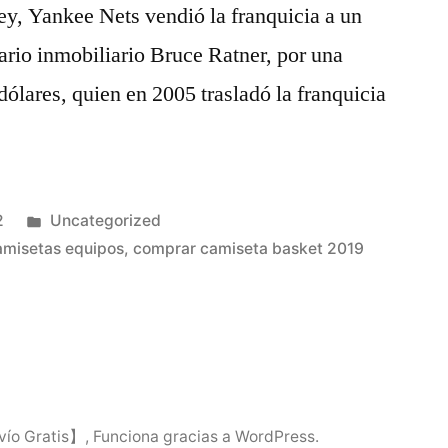
ey, Yankee Nets vendió la franquicia a un
ario inmobiliario Bruce Ratner, por una
dólares, quien en 2005 trasladó la franquicia
Publicado
2
Uncategorized
en
amisetas equipos
,
comprar camiseta basket 2019
vío Gratis】
,
Funciona gracias a WordPress.