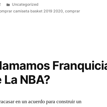
Publicado
2
Uncategorized
en
omprar camiseta basket 2019 2020
,
comprar
0
lamamos Franquici
e La NBA?
racasar en un acuerdo para construir un