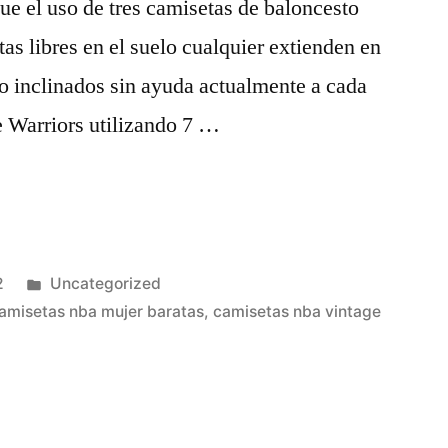
que el uso de tres camisetas de baloncesto
as libres en el suelo cualquier extienden en
ro inclinados sin ayuda actualmente a cada
e Warriors utilizando 7 …
Publicado
2
Uncategorized
en
amisetas nba mujer baratas
,
camisetas nba vintage