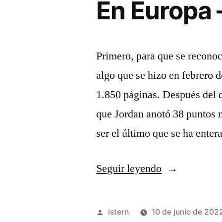
En Europa 
Primero, para que se reconoc
algo que se hizo en febrero d
1.850 páginas. Después del qu
que Jordan anotó 38 puntos
ser el último que se ha ente
«La
Seguir leyendo
NBA
Abrirá
Publicado
istern
10 de junio de 202