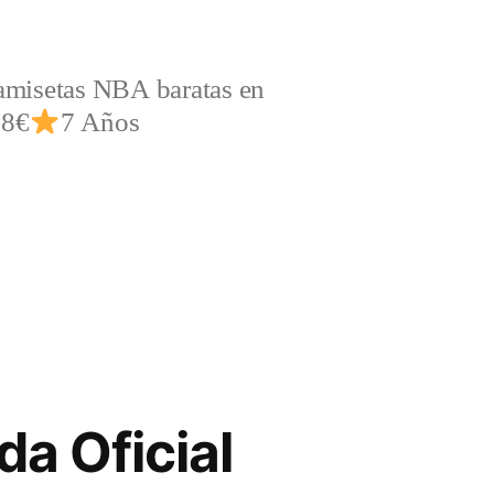
amisetas NBA baratas en
,8€
7 Años
da Oficial