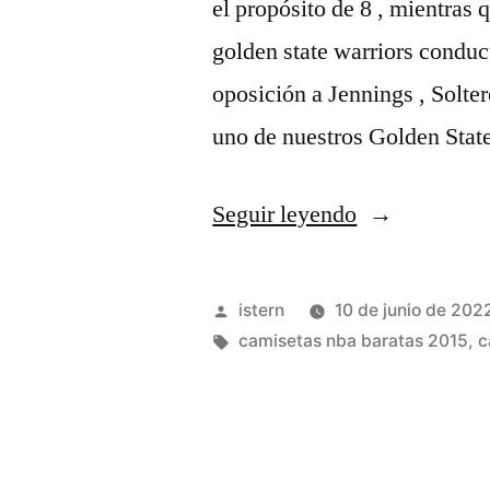
el propósito de 8 , mientras 
golden state warriors conduct
oposición a Jennings , Solte
uno de nuestros Golden Stat
«Revista
Seguir leyendo
Acerca
Camisetas
Publicado
istern
10 de junio de 202
NBA:
por
Etiquetas:
camisetas nba baratas 2015
,
c
Camisetas
Baratos
De