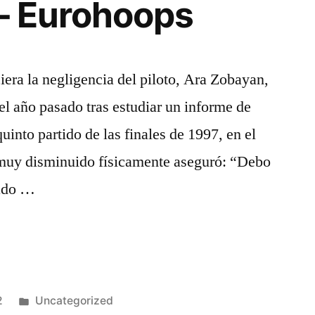
– Eurohoops
iera la negligencia del piloto, Ara Zobayan,
el año pasado tras estudiar un informe de
into partido de las finales de 1997, en el
 muy disminuido físicamente aseguró: “Debo
rado …
Publicado
2
Uncategorized