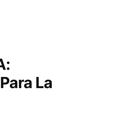
A:
Para La