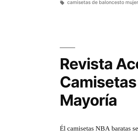
Su
por
Etiquetas:
camisetas de baloncesto muje
Primera
Tienda
Oficial
En
Revista Ac
Europa
–
Camisetas 
Eurohoops»
Mayoría
Él camisetas NBA baratas se 