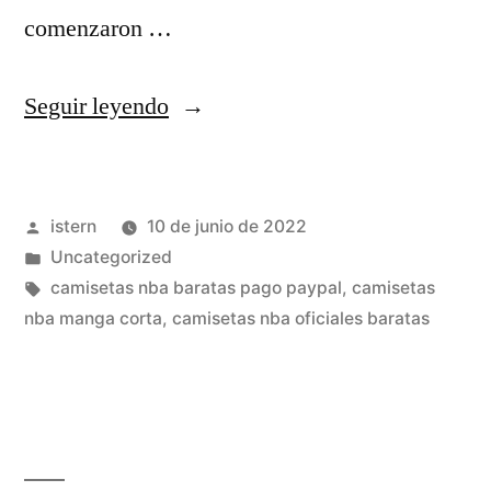
comenzaron …
«Dónde
Seguir leyendo
Ver
La
Publicado
istern
10 de junio de 2022
NBA
por
Publicado
Uncategorized
2022/22
en
Etiquetas:
camisetas nba baratas pago paypal
,
camisetas
Online,
nba manga corta
,
camisetas nba oficiales baratas
En
Directo
Y
En