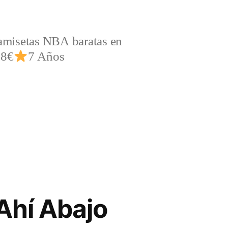
amisetas NBA baratas en
,8€
7 Años
Ahí Abajo