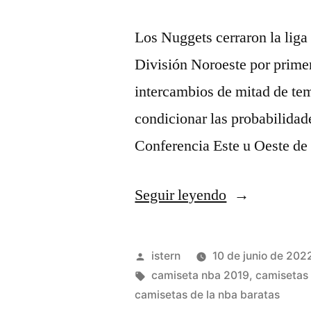
Los Nuggets cerraron la liga 
División Noroeste por primer
intercambios de mitad de t
condicionar las probabilidad
Conferencia Este u Oeste de
«Cuando
Seguir leyendo
Estás
Mucho
Publicado
istern
10 de junio de 202
Tiempo
por
Etiquetas:
camiseta nba 2019
,
camisetas 
camisetas de la nba baratas
Ahí