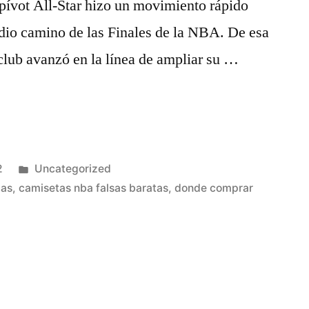
l pívot All-Star hizo un movimiento rápido
edio camino de las Finales de la NBA. De esa
club avanzó en la línea de ampliar su …
Publicado
2
Uncategorized
en
cas
,
camisetas nba falsas baratas
,
donde comprar