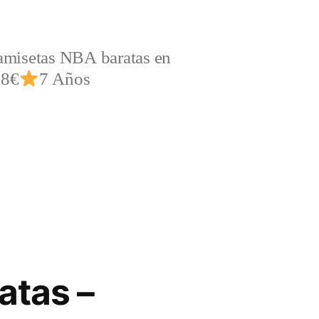
amisetas NBA baratas en
,8€
7 Años
atas –