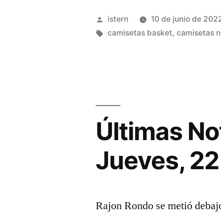
Para
Publicado
istern
10 de junio de 202
Mujer
por
Etiquetas:
camisetas basket
,
camisetas n
Baratas
–
Camisetas
NBA
Últimas No
Baratas
2022/2022【
Jueves, 22
Gratis】»
Rajon Rondo se metió debajo 