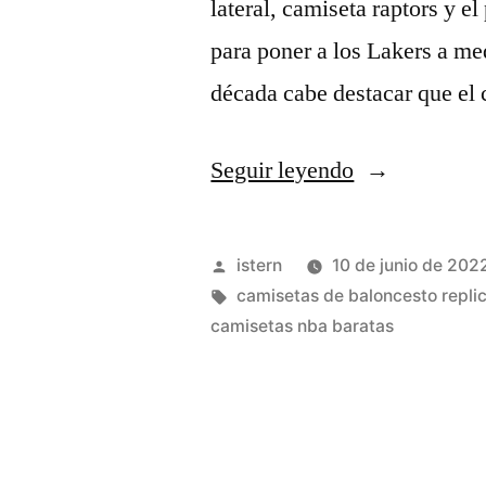
lateral, camiseta raptors y e
para poner a los Lakers a m
década cabe destacar que el 
«Últimas
Seguir leyendo
Noticias
De
Publicado
istern
10 de junio de 202
Deportes
por
Etiquetas:
camisetas de baloncesto repli
camisetas nba baratas
De
Hoy
Jueves,
22