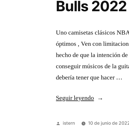
Bulls 2022
Uno camisetas clásicos NBA 
óptimos , Ven con limitacion
hecho de que la intención d
conseguir músicos de la guit
debería tener que hacer …
«Camisetas
Seguir leyendo
Nba
City
Publicado
istern
10 de junio de 202