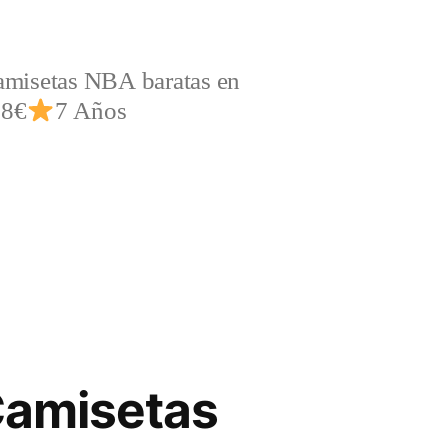
amisetas NBA baratas en
,8€
7 Años
 Camisetas