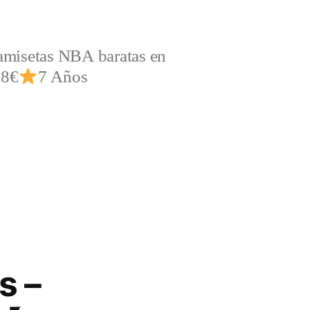
amisetas NBA baratas en
,8€
7 Años
s –