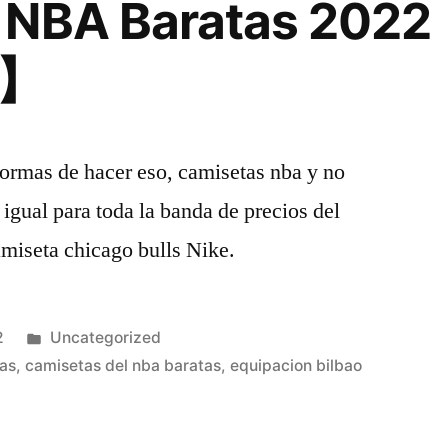
 NBA Baratas 202
o】
rmas de hacer eso, camisetas nba y no
 igual para toda la banda de precios del
amiseta chicago bulls Nike.
Publicado
2
Uncategorized
en
tas
,
camisetas del nba baratas
,
equipacion bilbao