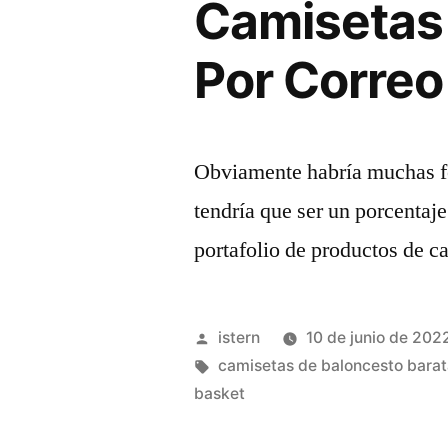
Camisetas
Por Corre
Obviamente habría muchas fo
tendría que ser un porcentaje
portafolio de productos de c
Publicado
istern
10 de junio de 202
por
Etiquetas:
camisetas de baloncesto bara
basket