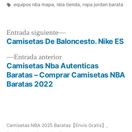
en
Etiquetas:
equipos nba mapa
,
nba tienda
,
ropa jordan barata
Entrada
Entrada siguiente
siguiente:
Camisetas De Baloncesto. Nike ES
Navegación
Entrada
Entrada anterior
de
anterior:
Camisetas Nba Autenticas
entradas
Baratas – Comprar Camisetas NBA
Baratas 2022
Camisetas NBA 2025 Baratas【Envío Gratis】
,