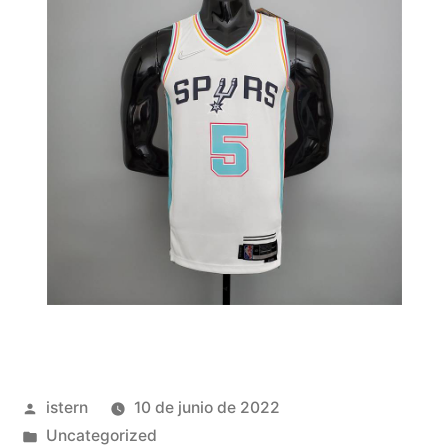
Publicado
istern
10 de junio de 2022
por
Publicado
Uncategorized