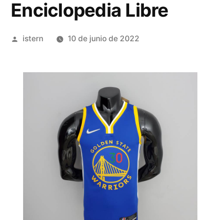
Enciclopedia Libre
Publicado
istern
10 de junio de 2022
por