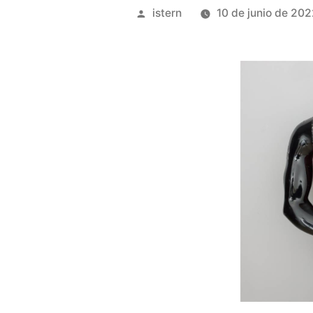
Publicado
istern
10 de junio de 20
por