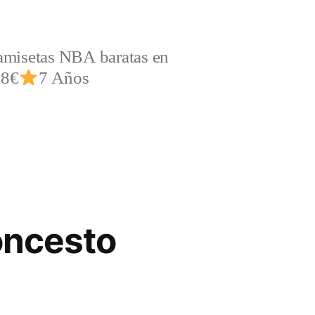
amisetas NBA baratas en
,8€
7 Años
oncesto