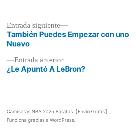
en
Entrada
Entrada siguiente
siguiente:
También Puedes Empezar con uno
Navegación
Nuevo
de
Entrada
Entrada anterior
entradas
anterior:
¿Le Apuntó A LeBron?
Camisetas NBA 2025 Baratas【Envío Gratis】
,
Funciona gracias a WordPress.