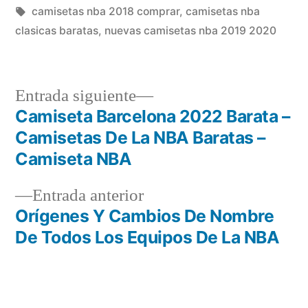
en
Etiquetas:
camisetas nba 2018 comprar
,
camisetas nba
clasicas baratas
,
nuevas camisetas nba 2019 2020
Entrada
Entrada siguiente
siguiente:
Camiseta Barcelona 2022 Barata –
Navegación
Camisetas De La NBA Baratas –
de
Camiseta NBA
entradas
Entrada
Entrada anterior
anterior:
Orígenes Y Cambios De Nombre
De Todos Los Equipos De La NBA