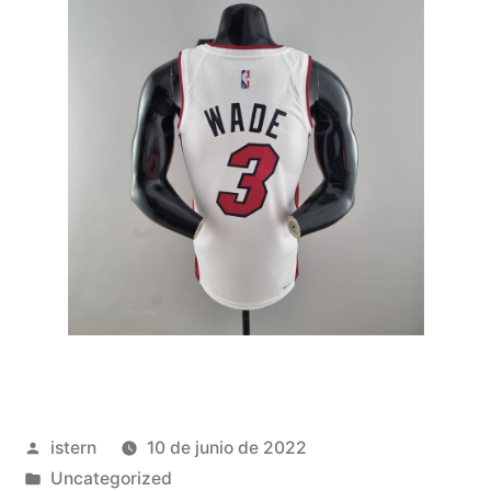
Publicado
istern
10 de junio de 2022
por
Publicado
Uncategorized