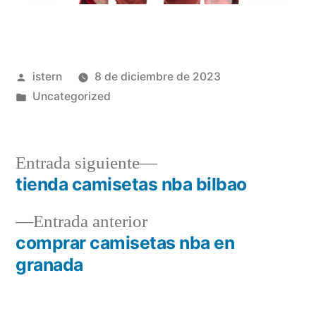
Publicado
istern
8 de diciembre de 2023
por
Publicado
Uncategorized
en
Entrada
Entrada siguiente
siguiente:
tienda camisetas nba bilbao
Navegación
Entrada
Entrada anterior
de
anterior:
comprar camisetas nba en
entradas
granada