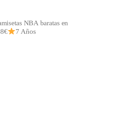
amisetas NBA baratas en
,8€
7 Años