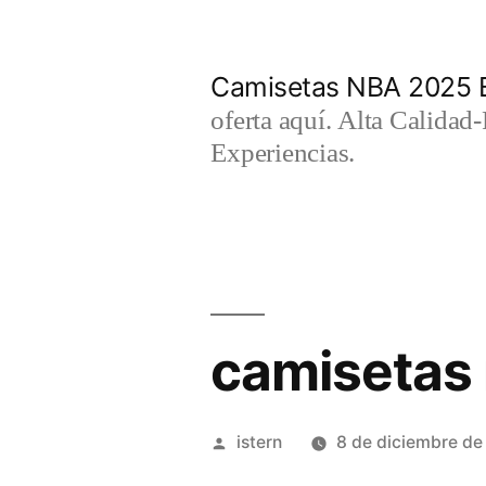
Saltar
al
Camisetas NBA 2025 
contenido
oferta aquí. Alta Calidad
Experiencias.
camisetas 
Publicado
istern
8 de diciembre d
por