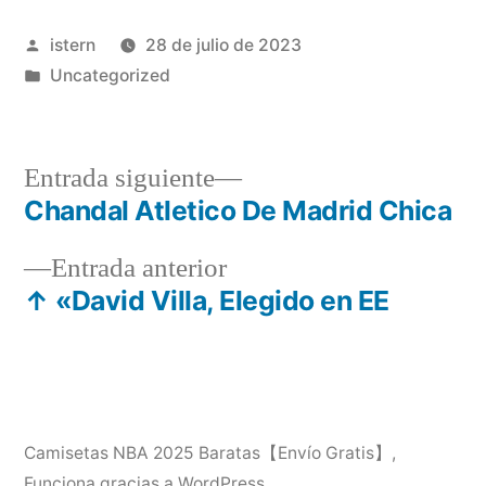
Publicado
istern
28 de julio de 2023
por
Publicado
Uncategorized
en
Entrada
Entrada siguiente
siguiente:
Chandal Atletico De Madrid Chica
Navegación
Entrada
Entrada anterior
de
anterior:
↑ «David Villa, Elegido en EE
entradas
Camisetas NBA 2025 Baratas【Envío Gratis】
,
Funciona gracias a WordPress.